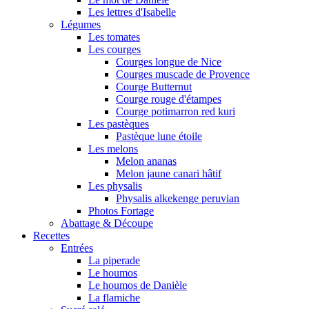
Les lettres d'Isabelle
Légumes
Les tomates
Les courges
Courges longue de Nice
Courges muscade de Provence
Courge Butternut
Courge rouge d'étampes
Courge potimarron red kuri
Les pastèques
Pastèque lune étoile
Les melons
Melon ananas
Melon jaune canari hâtif
Les physalis
Physalis alkekenge peruvian
Photos Fortage
Abattage & Découpe
Recettes
Entrées
La piperade
Le houmos
Le houmos de Danièle
La flamiche