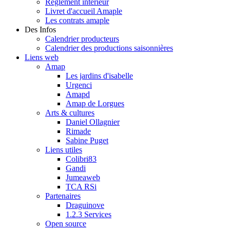
Règlement intérieur
Livret d'accueil Amaple
Les contrats amaple
Des Infos
Calendrier producteurs
Calendrier des productions saisonnières
Liens web
Amap
Les jardins d'isabelle
Urgenci
Amapd
Amap de Lorgues
Arts & cultures
Daniel Ollagnier
Rimade
Sabine Puget
Liens utiles
Colibri83
Gandi
Jumeaweb
TCA RSi
Partenaires
Draguinove
1.2.3 Services
Open source