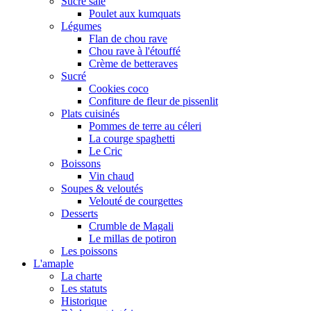
Sucré salé
Poulet aux kumquats
Légumes
Flan de chou rave
Chou rave à l'étouffé
Crème de betteraves
Sucré
Cookies coco
Confiture de fleur de pissenlit
Plats cuisinés
Pommes de terre au céleri
La courge spaghetti
Le Cric
Boissons
Vin chaud
Soupes & veloutés
Velouté de courgettes
Desserts
Crumble de Magali
Le millas de potiron
Les poissons
L'amaple
La charte
Les statuts
Historique